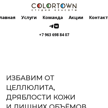
лавная
Услуги
Команда
Акции
Контак
+7 963 698 84 07
И
ЗБАВИМ ОТ
ЦЕЛЛЮЛИТА,
ДРЯБЛОСТИ КОЖИ
И ЛИШНИХ ОБЪЁМОВ