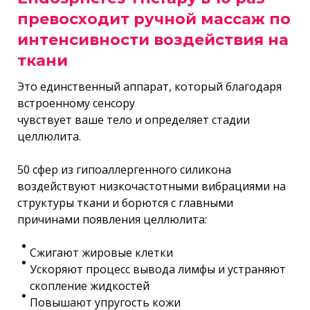
превосходит ручной массаж по
интенсивности воздействия на
ткани
Это единственный аппарат, который благодаря
всасывание заменяется микрокомпрессией
встроенному сенсору
растяжение тканей заменяется
чувствует ваше тело и определяет стадии
микровибрацией
целлюлита.
50 сфер из гипоаллергенного силикона
воздействуют низкочастотными вибрациями на
структуры ткани и борются с главными
причинами появления целлюлита:
Сжигают жировые клетки
Ускоряют процесс вывода лимфы и устраняют
скопление жидкостей
Повышают упругость кожи