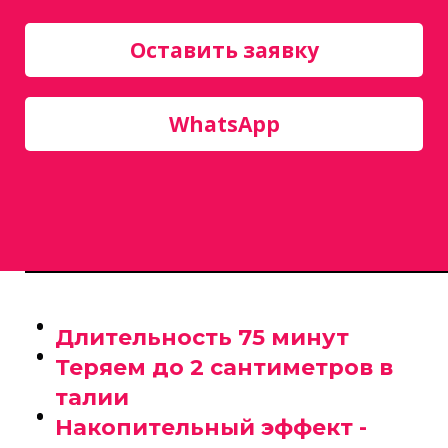
Оставить заявку
WhatsApp
Длительность
75 минут
Теряем до 2 сантиметров
в
талии
Накопительный эффект -